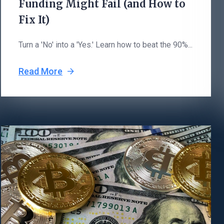
Funding Might Fail (and How to
Fix It)
Turn a 'No' into a 'Yes.' Learn how to beat the 90%...
Read More