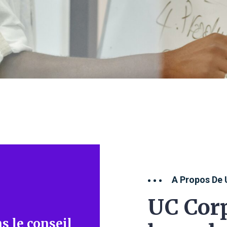
A Propos De 
UC Corp
s le conseil