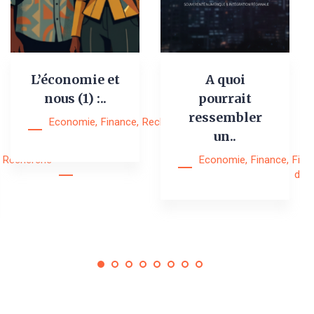
L’économie et
A quoi
nous (1) :..
pourrait
ressembler
Economie
,
Finance
,
Recherche
,
Research
un..
Notes
Recherche
Economie
,
Finance
,
Fina
digi