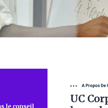
A Propos De 
UC Corp
s le conseil