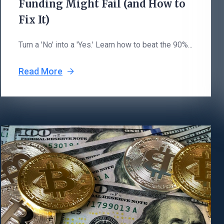
Funding Might Fail (and How to
Fix It)
Turn a 'No' into a 'Yes.' Learn how to beat the 90%...
Read More