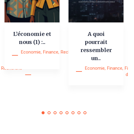
L’économie et
A quoi
nous (1) :..
pourrait
ressembler
Economie
,
Finance
,
Recherche
,
Research
un..
Notes
Recherche
Economie
,
Finance
,
Fina
digi