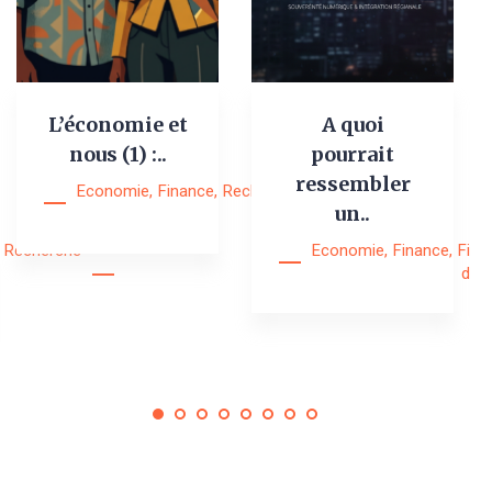
L’économie et
A quoi
nous (1) :..
pourrait
ressembler
Economie
,
Finance
,
Recherche
,
Research
un..
Notes
Recherche
Economie
,
Finance
,
Fina
digi