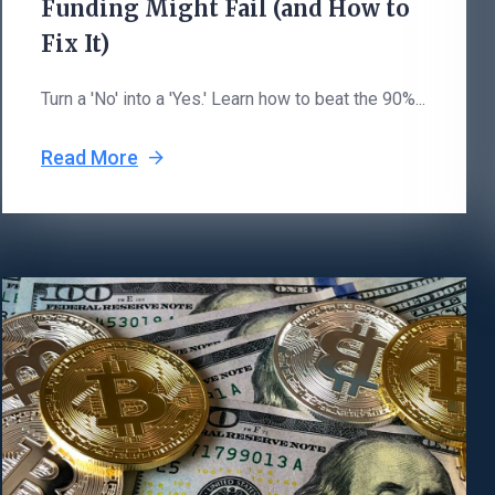
Funding Might Fail (and How to
Fix It)
Turn a 'No' into a 'Yes.' Learn how to beat the 90%...
Read More