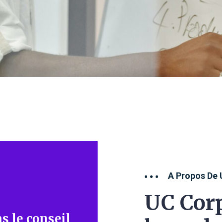
A Propos De 
UC Corp
s le conseil