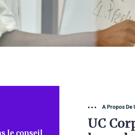
A Propos De 
UC Corp
s le conseil