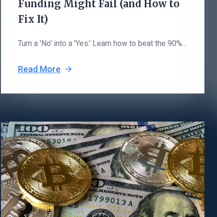
Funding Might Fail (and How to
Fix It)
Turn a 'No' into a 'Yes.' Learn how to beat the 90%...
Read More