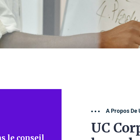
A Propos De 
UC Corp
s le conseil