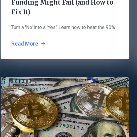
Funding Might Fail (and How to
Fix It)
Turn a 'No' into a 'Yes.' Learn how to beat the 90%...
Read More