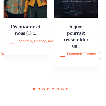
L’économie et
A quoi
nous (1) :..
pourrait
ressembler
Economie
,
Finance
,
Recherche
,
Research
un..
Notes
Recherche
Economie
,
Finance
,
Fina
digi