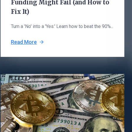
Funding Might Fail (and How to
Fix It)
Turn a 'No' into a 'Yes.' Learn how to beat the 90%...
Read More