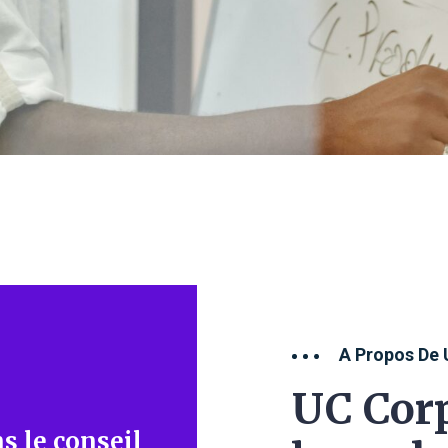
A Propos De 
UC Corp
s le conseil