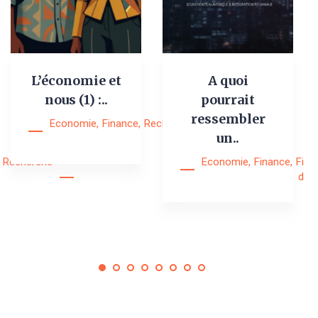
L’économie et
A quoi
nous (1) :..
pourrait
ressembler
Economie
,
Finance
,
Recherche
,
Research
un..
Notes
Recherche
Economie
,
Finance
,
Fina
digi