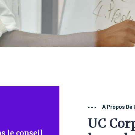
A Propos De 
UC Corp
s le conseil