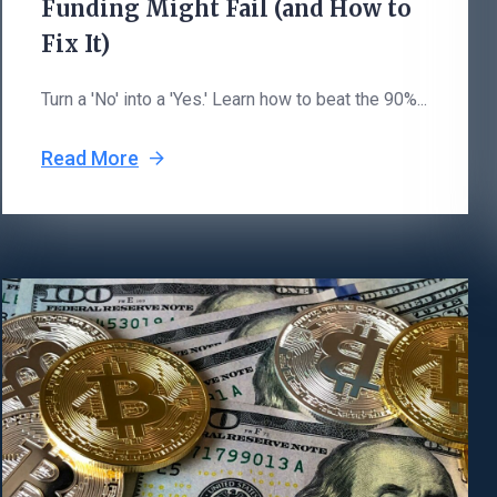
Funding Might Fail (and How to
Fix It)
Turn a 'No' into a 'Yes.' Learn how to beat the 90%...
Read More