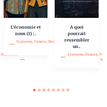
L’économie et
A quoi
nous (1) :..
pourrait
ressembler
Economie
,
Finance
,
Recherche
,
Research
un..
Notes
Recherche
Economie
,
Finance
,
Fina
digi