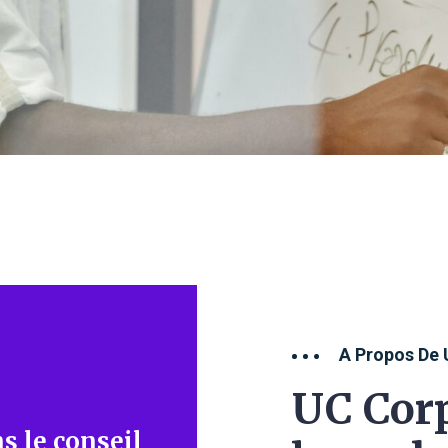
A Propos De 
UC Corp
s le conseil