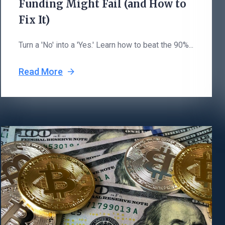
Funding Might Fail (and How to
Fix It)
Turn a 'No' into a 'Yes.' Learn how to beat the 90%...
Read More