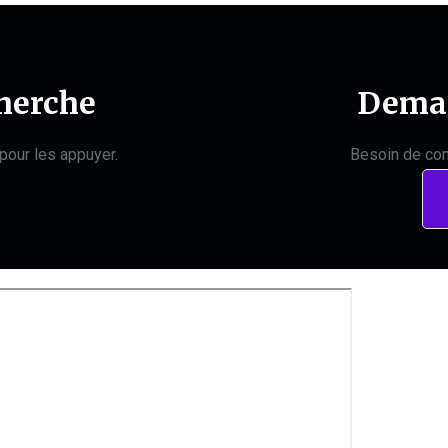
herche
Deman
pour les appuyer.
Besoin de con