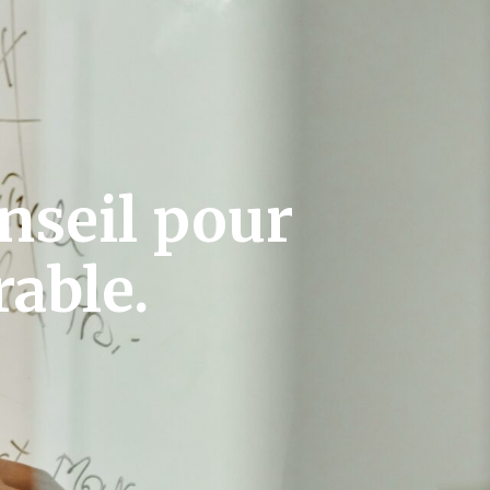
nseil pour
rable.