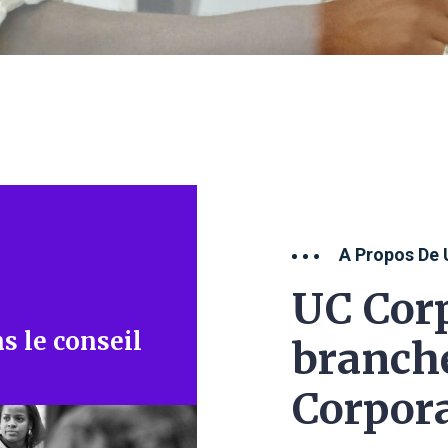
A Propos De 
UC Corp
s le conseil
branche
Corpora