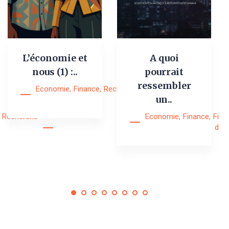
L’économie et
A quoi
nous (1) :..
pourrait
ressembler
Economie
,
Finance
,
Recherche
,
Research
un..
Notes
Recherche
Economie
,
Finance
,
Fina
digi