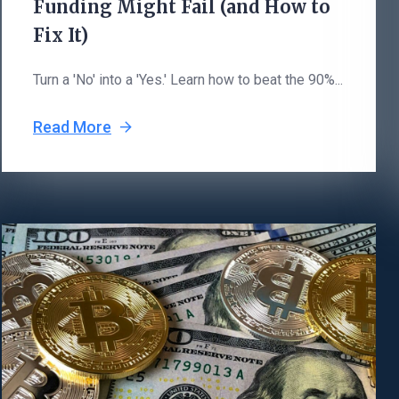
Funding Might Fail (and How to
Fix It)
Turn a 'No' into a 'Yes.' Learn how to beat the 90%...
Read More