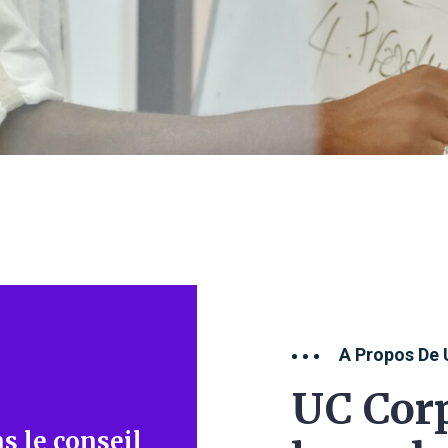
A Propos De 
UC Corp
s le conseil