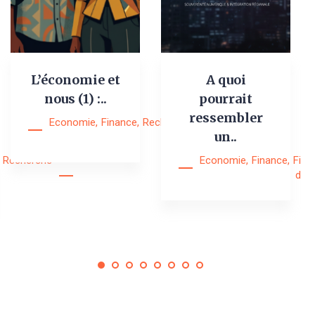
L’économie et
A quoi
nous (1) :..
pourrait
ressembler
Economie
,
Finance
,
Recherche
,
Research
un..
Notes
Recherche
Economie
,
Finance
,
Fina
digi