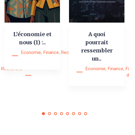
L’économie et
A quoi
nous (1) :..
pourrait
ressembler
Economie
,
Finance
,
Recherche
,
Research
un..
Notes
Recherche
Economie
,
Finance
,
Fina
digi