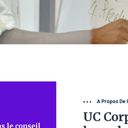
A Propos De 
UC Corp
s le conseil