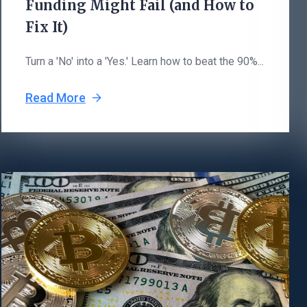
Funding Might Fail (and How to
Fix It)
Turn a 'No' into a 'Yes.' Learn how to beat the 90%...
Read More