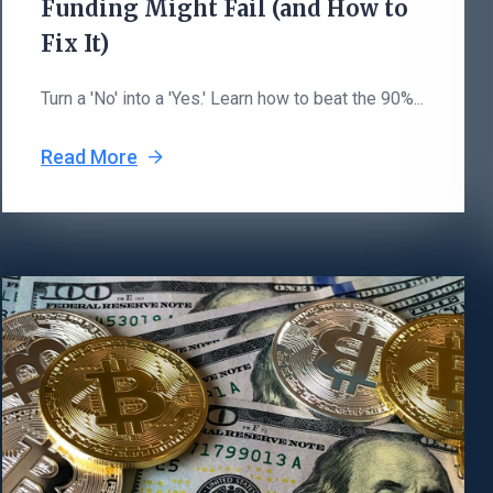
Funding Might Fail (and How to
Fix It)
Turn a 'No' into a 'Yes.' Learn how to beat the 90%...
Read More