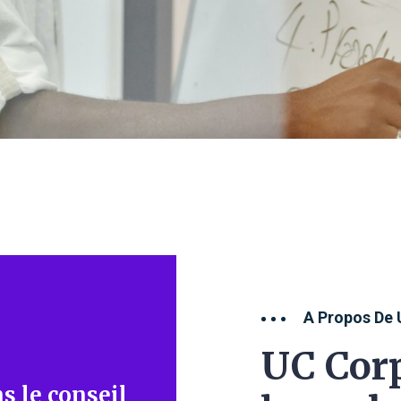
A Propos De 
UC Corp
s le conseil