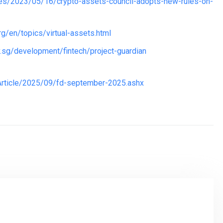
ses/2023/05/16/crypto-assets-council-adopts-new-rules-on-
rg/en/topics/virtual-assets.html
.sg/development/fintech/project-guardian
/Article/2025/09/fd-september-2025.ashx