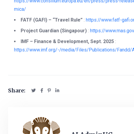
https://www.consilium.europa.eu/en/press/press-relea
mica/
FATF (GAFI) – “Travel Rule”
:
https://www.fatf-gafi.o
Project Guardian (Singapour)
:
https://www.mas.gov
IMF – Finance & Development, Sept. 2025
:
https://www.imf.org/-/media/Files/Publications/Fandd
Share: