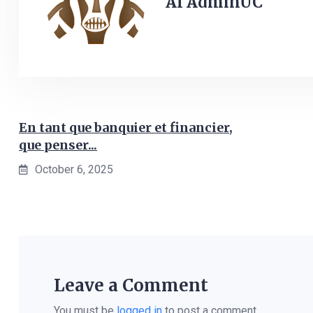
AI AdminUC
En tant que banquier et financier,
que penser...
October 6, 2025
Leave a Comment
You must be
logged in
to post a comment.